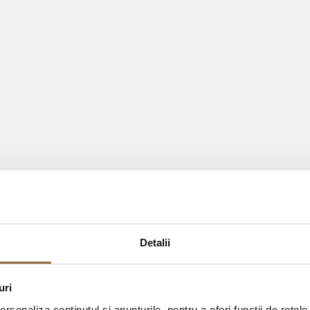
Detalii
uri
rsonaliza conținutul și anunțurile, pentru a oferi funcții de rețele