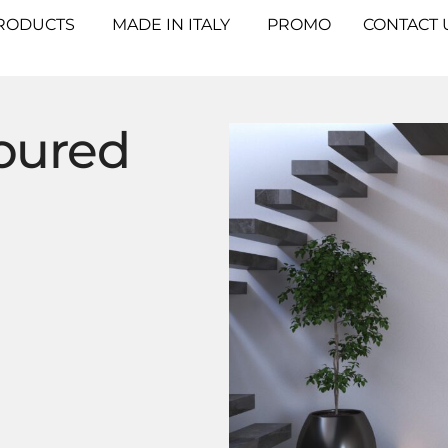
RODUCTS
MADE IN ITALY
PROMO
CONTACT 
oured