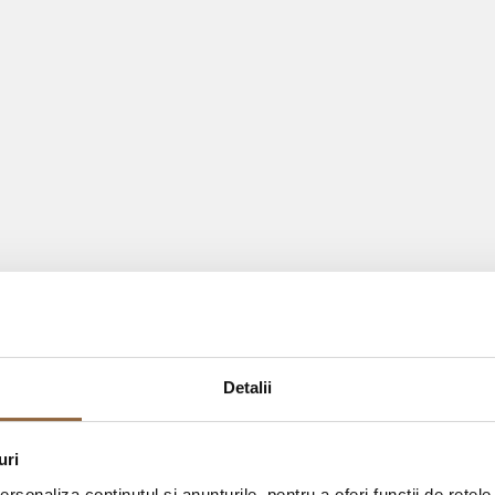
Detalii
uri
rsonaliza conținutul și anunțurile, pentru a oferi funcții de rețele