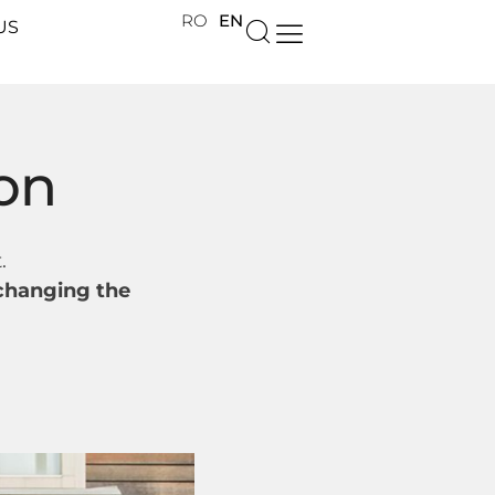
RO
EN
US
on
.
 changing the