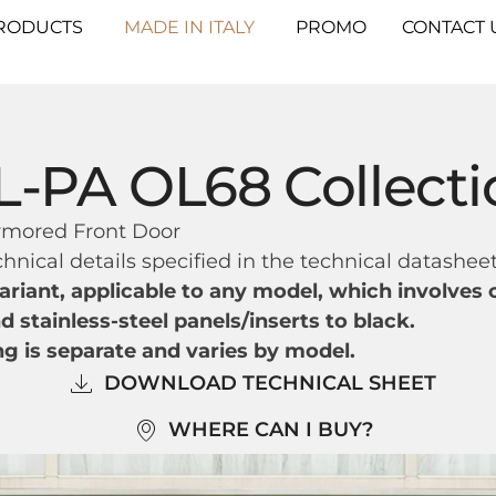
RODUCTS
MADE IN ITALY
PROMO
CONTACT 
L-PA OL68 Collecti
rmored Front Door
hnical details specified in the technical datasheet
 variant, applicable to any model, which involves
 stainless-steel panels/inserts to black.
ng is separate and varies by model.
DOWNLOAD TECHNICAL SHEET
WHERE CAN I BUY?