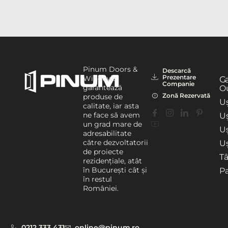
Pinum Doors &
Descarcă
Prezentare
Windows
G
Companie
garantează
Ou
Zonă Rezervată
produse de
Uș
calitate, iar asta
ne face să avem
Uș
un grad mare de
U
adresabilitate
către dezvoltatorii
Uș
de proiecte
T
rezidențiale, atât
în București cât și
P
în restul
României.
0212 333 431
online@pinum.ro