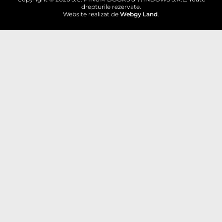
drepturile rezervate.
Website realizat de
Webgy Land
.