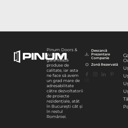
Pinum Doors &
Descarcă
Prezentare
Windows
G
Companie
garantează
Ou
Zonă Rezervată
produse de
Uș
calitate, iar asta
ne face să avem
Uș
un grad mare de
U
adresabilitate
către dezvoltatorii
Uș
de proiecte
T
rezidențiale, atât
în București cât și
P
în restul
României.