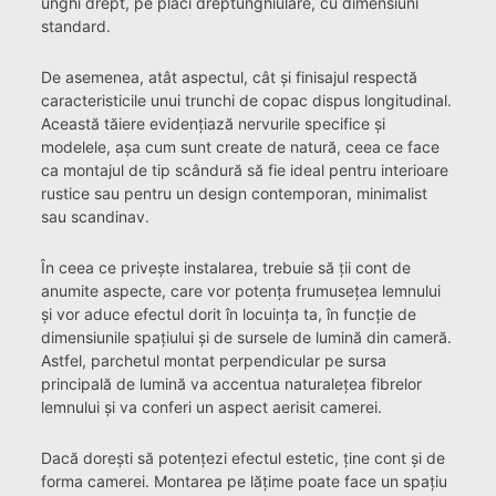
unghi drept, pe plăci dreptunghiulare, cu dimensiuni
standard.
De asemenea, atât aspectul, cât și finisajul respectă
caracteristicile unui trunchi de copac dispus longitudinal.
Această tăiere evidențiază nervurile specifice și
modelele, așa cum sunt create de natură, ceea ce face
ca montajul de tip scândură să fie ideal pentru interioare
rustice sau pentru un design contemporan, minimalist
sau scandinav.
În ceea ce privește instalarea, trebuie să ții cont de
anumite aspecte, care vor potența frumusețea lemnului
și vor aduce efectul dorit în locuința ta, în funcție de
dimensiunile spațiului și de sursele de lumină din cameră.
Astfel, parchetul montat perpendicular pe sursa
principală de lumină va accentua naturalețea fibrelor
lemnului și va conferi un aspect aerisit camerei.
Dacă dorești să potențezi efectul estetic, ține cont și de
forma camerei. Montarea pe lățime poate face un spațiu