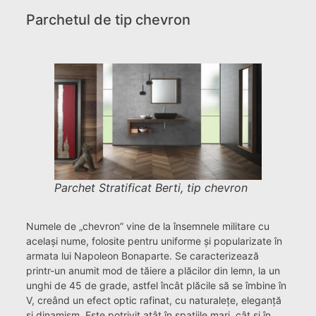
Parchetul de tip chevron
Parchet Stratificat Berti, tip chevron
Numele de „chevron” vine de la însemnele militare cu
același nume, folosite pentru uniforme și popularizate în
armata lui Napoleon Bonaparte. Se caracterizează
printr-un anumit mod de tăiere a plăcilor din lemn, la un
unghi de 45 de grade, astfel încât plăcile să se îmbine în
V, creând un efect optic rafinat, cu naturalețe, eleganță
și dinamism. Este potrivit atât în spațiile mari, cât și în