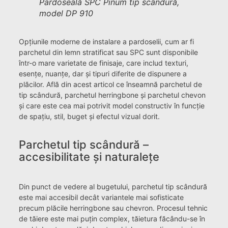
Pardoseală SPC Pinum tip scândură,
model DP 910
Opțiunile moderne de instalare a pardoselii, cum ar fi
parchetul din lemn stratificat sau SPC sunt disponibile
într-o mare varietate de finisaje, care includ texturi,
esențe, nuanțe, dar și tipuri diferite de dispunere a
plăcilor. Află din acest articol ce înseamnă parchetul de
tip scândură, parchetul herringbone și parchetul chevon
și care este cea mai potrivit model constructiv în funcție
de spațiu, stil, buget și efectul vizual dorit.
Parchetul tip scândură –
accesibilitate și naturalețe
Din punct de vedere al bugetului, parchetul tip scândură
este mai accesibil decât variantele mai sofisticate
precum plăcile herringbone sau chevron. Procesul tehnic
de tăiere este mai puțin complex, tăietura făcându-se în