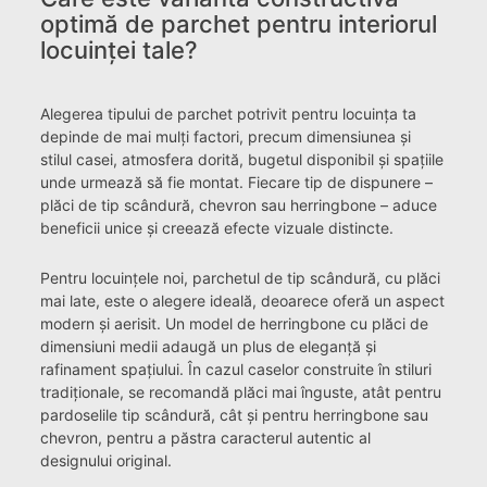
optimă de parchet pentru interiorul
locuinței tale?
Alegerea tipului de parchet potrivit pentru locuința ta
depinde de mai mulți factori, precum dimensiunea și
stilul casei, atmosfera dorită, bugetul disponibil și spațiile
unde urmează să fie montat. Fiecare tip de dispunere –
plăci de tip scândură, chevron sau herringbone – aduce
beneficii unice și creează efecte vizuale distincte.
Pentru locuințele noi, parchetul de tip scândură, cu plăci
mai late, este o alegere ideală, deoarece oferă un aspect
modern și aerisit. Un model de herringbone cu plăci de
dimensiuni medii adaugă un plus de eleganță și
rafinament spațiului. În cazul caselor construite în stiluri
tradiționale, se recomandă plăci mai înguste, atât pentru
pardoselile tip scândură, cât și pentru herringbone sau
chevron, pentru a păstra caracterul autentic al
designului original.