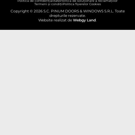
Politică de confidențialitate
Politica de soluționare a reclamațiilor
Termeni și condiții
Politica fișierelor Cookies
Copyright © 2026 S.C. PINUM DOORS & WINDOWS S.R.L. Toate
drepturile rezervate.
Website realizat de
Webgy Land
.