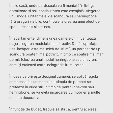
Într-o casă, unde pardoseala va fi montată în living,
dormitoare și hol, continuitatea este esențială. Alegerea
unui model unitar, fie el de scândură sau herringbone,
fără praguri vizibile, contribuie la crearea unui efect de
spațiu deschis și luminos.
În apartamente, dimensiunea camerelor influențează
major alegerea modelului constructiv. Dacă suprafața
unei încăperi este mai mică de 15 m², un parchet de tip
scândură poate fi mai potrivit, în timp ce spațiile mai mari
permit folosirea unui model herringbone sau chevron,
care își etalează astfel neîngrădit frumusețea.
În ceea ce privește designul camerei, se aplică regula
compensației: un model mai simplu de parchet se
pretează în orice stil, în timp ce pentru chevron sau
herringbone, se va evita încărcarea cu mobilier și multe
obiecte decorative.
În funcție de buget, trebuie să știi că, pentru aceleași