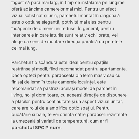
îngust să pară mai larg, în timp ce instalarea pe lungime
oferă adâncime camerelor mai mici. Pentru un efect
vizual sofisticat și unic, parchetul montat în diagonală
este o opțiune elegantă, potrivită mai ales pentru
încăperile de dimensiuni reduse. În general, pentru
interioarele în care laturile sunt relativ echilibrate, vei
alege ca sens de montare direcția paralelă cu peretele
cel mai lung.
Parchetul tip scândură este ideal pentru spațiile
restrânse și medii, fiind recomandat pentru apartamente.
Dacă optezi pentru pardoseala din lemn masiv sau cu
finisaj de lemn în toate camerele locuinței, este
recomandat să păstrezi același model de parchet în
living, hol și dormitoare, cu aceeași direcție de dispunere
a plăcilor, pentru continuitate și un aspect vizual unitar,
care are rolul de a amplifica optic spațiul. Pentru
bucătărie și baie, te vei orienta către pardoseli rezistente
la umezeală și variații de temperatură, cum ar fi
parchetul SPC Pinum
.