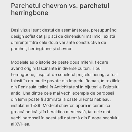
Parchetul chevron vs. parchetul
herringbone
Deși vizual sunt destul de asemănătoare, presupunând
design sofisticat și plăci de dimensiuni mai mici, există
diferențe între cele două variante constructive de
parchet, herringbone și chevron.
Modelele au o istorie de peste două milenii, fiecare
având origini fascinante în diverse culturi. Tipul
herringbone, inspirat de scheletul peștelui hering, a fost
folosit în drumurile pavate din Imperiul Roman, în textilele
din Peninsula italică în Antichitate și în bijuteriile Egiptului
antic. Una dintre cele mai vechi exemple de pardoseli
din lemn poate fi admirată la castelul Fontainebleau,
instalat în 1539. Modelul chevron apare în ceramica
greacă antică și în heraldica medievală, iar cele mai
vechi pardoseli în acest stil datează din Europa secolului
al XVI-lea.