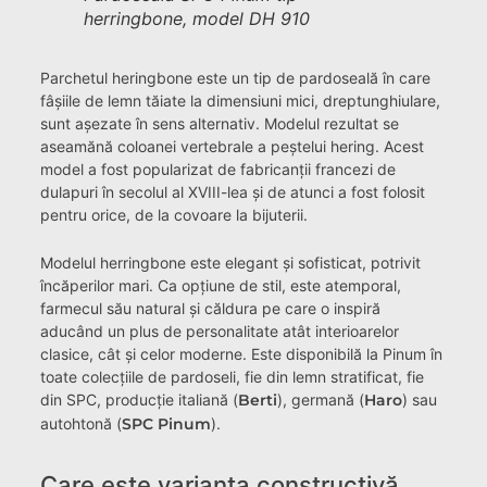
herringbone, model DH 910
Parchetul heringbone este un tip de pardoseală în care
fâșiile de lemn tăiate la dimensiuni mici, dreptunghiulare,
sunt așezate în sens alternativ. Modelul rezultat se
aseamănă coloanei vertebrale a peștelui hering. Acest
model a fost popularizat de fabricanții francezi de
dulapuri în secolul al XVIII-lea și de atunci a fost folosit
pentru orice, de la covoare la bijuterii.
Modelul herringbone este elegant și sofisticat, potrivit
încăperilor mari. Ca opțiune de stil, este atemporal,
farmecul său natural și căldura pe care o inspiră
aducând un plus de personalitate atât interioarelor
clasice, cât și celor moderne. Este disponibilă la Pinum în
toate colecțiile de pardoseli, fie din lemn stratificat, fie
din SPC, producție italiană (
Berti
), germană (
Haro
) sau
autohtonă (
SPC Pinum
).
Care este varianta constructivă