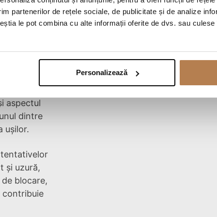
im partenerilor de rețele sociale, de publicitate și de analize info
ceștia le pot combina cu alte informații oferite de dvs. sau culese î
l:
Personalizează
i un design
nt o
și aspectul
 unul dintre
 ușilor.
 tentativelor
t și uzură,
 de blocare,
e contribuie