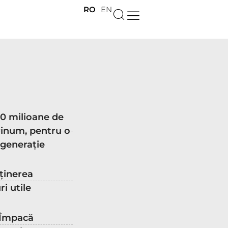
RO
EN
10 milioane de
inum, pentru o
 generație
eținerea
ri utile
: Împacă