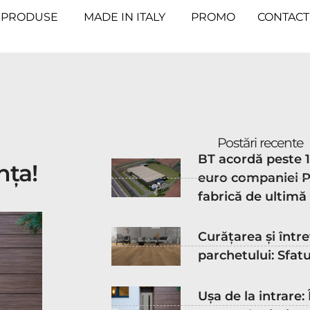
PRODUSE
MADE IN ITALY
PROMO
CONTACT
Postări recente
BT acordă peste 
nța!
euro companiei P
fabrică de ultimă
Curățarea și într
parchetului: Sfatu
Ușa de la intrare