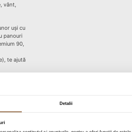
, vânt,
unor uși cu
au panouri
remium 90,
), te ajută
n toc
i termică,
șare. Astfel,
Detalii
cientă, care
iniu sunt
 se curăță
uri
rsonaliza conținutul și anunțurile, pentru a oferi funcții de rețele