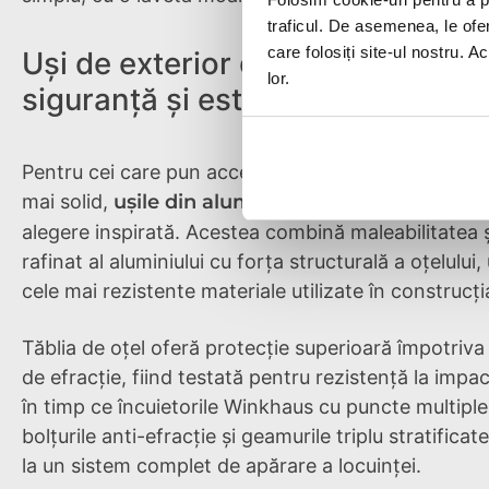
traficul. De asemenea, le ofer
care folosiți site-ul nostru. A
Uși de exterior din aluminiu + oțe
lor.
siguranță și estetică robustă
Pentru cei care pun accent pe securitate ridicată ș
mai solid,
ușile din aluminiu + oțel
de la Pinum su
alegere inspirată. Acestea combină maleabilitatea 
rafinat al aluminiului cu forța structurală a oțelului,
cele mai rezistente materiale utilizate în construcția
Tăblia de oțel oferă protecție superioară împotriva
de efracție, fiind testată pentru rezistență la impac
în timp ce încuietorile Winkhaus cu puncte multiple
bolțurile anti-efracție și geamurile triplu stratificat
la un sistem complet de apărare a locuinței.