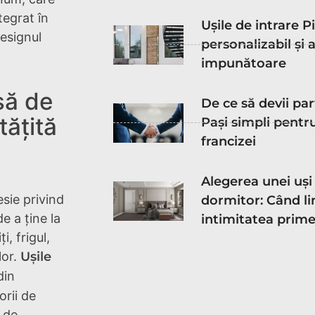
tegrat în
Ușile de intrare P
designul
personalizabil și 
impunătoare
să de
De ce să devii pa
tățită
Pași simpli pentr
francizei
Alegerea unei uși
esie privind
dormitor: Când lin
e a ține la
intimitatea prim
i, frigul,
lor.
Ușile
din
orii de
t de