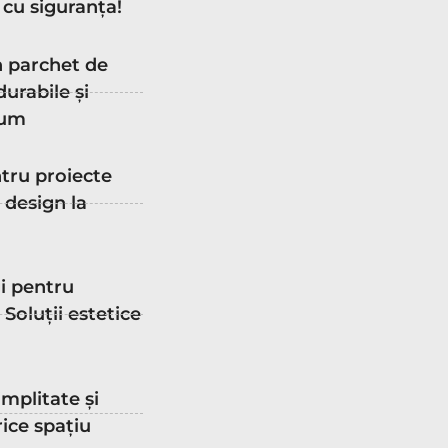
 cu siguranța!
 parchet de
durabile și
num
tru proiecte
a design la
gi pentru
Soluții estetice
mplitate și
rice spațiu