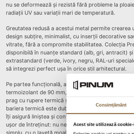
nu se deformează și rezistă fără probleme la ploaie
radiații UV sau variații mari de temperatură.
Greutatea redusă a acestui metal permite crearea 
design subțire, minimalist, cu inserții decorative s
vitrate, fără a compromite stabilitatea. Colecția P
disponibilă în nuanțe standard (alb, gri, antracit) și
extrastandard (verde, ivory, negru, RAL-uri speciale
să integrezi perfect ușa în orice stil arhitectural.
Pe partea funcțională, aceste uși sunt dotate cu u
termoizolant de 90 mm, cameră de izolație fonică ș
prag cu rupere termică și garnituri multiple de etan
Consimțământ
bariera termică este dublată de o barieră fonică efi
îți asigură liniștea și confortul acasă. Ușile din alum
ușor de întreținut: nu necesită vopsire periodică și
Acest site utilizează cookie-
simplu, cu o lavetă moale și detergent neabraziv.
Folosim cookie-uri pentru a pe