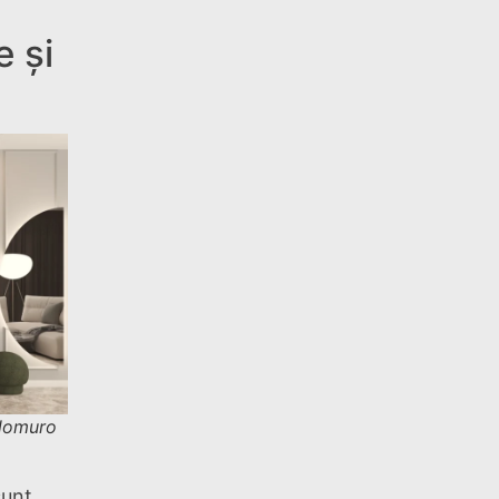
 și
ilomuro
sunt