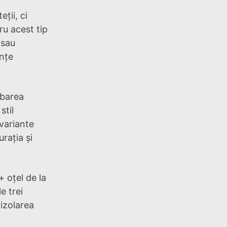
ții, ci
ru acest tip
 sau
ențe
mbarea
stil
variante
urația și
+ oțel de la
e trei
 izolarea