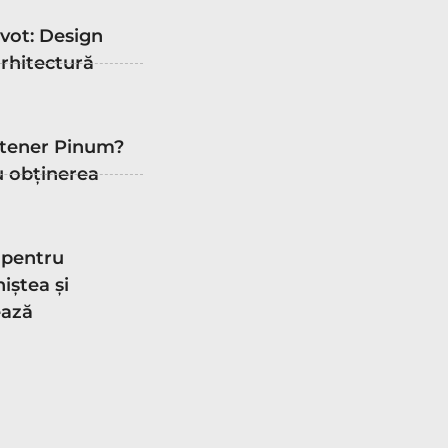
ivot: Design
arhitectură
rtener Pinum?
u obținerea
 pentru
iștea și
ează