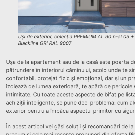
Uși de exterior, colecția PREMIUM AL 90 p-al 03 + 
Blackline GRI RAL 9007
Ușa de la apartament sau de la casă este poarta d
pătrundere în interiorul căminului, acolo unde te si
confortabil, protejat fizic și emoțional, dar și un p
izolează de lumea exterioară, te apără de pericole și
intimitate. Cu toate aceste aspecte de bifat pe list
achiziții inteligente, se pune deci problema: cum al
exterior pentru a împăca aspectul primitor cu sigu
În acest articol vei găsi soluții și recomandări de la 
precum și cele mai recente propuneri din oferta P