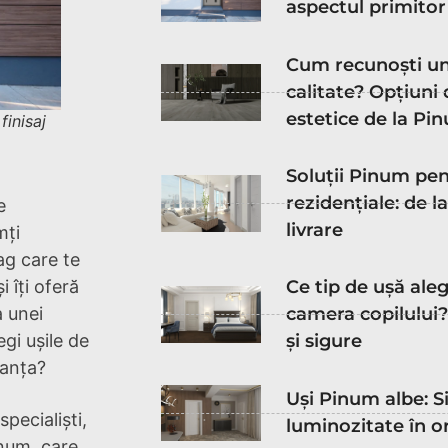
aspectul primitor
Cum recunoști un
calitate? Opțiuni 
estetice de la Pi
finisaj
Soluții Pinum pen
rezidențiale: de l
e
livrare
mți
rag care te
 îți oferă
Ce tip de ușă ale
a unei
camera copilului? 
egi ușile de
și sigure
ranța?
Uși Pinum albe: Si
specialiști,
luminozitate în o
inum, care