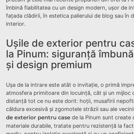
îmbină fiabilitatea cu un design modern, ușor de in
fațada clădirii, în estetica palierului de blog sau în 
interior.
Ușile de exterior pentru ca
la Pinum: siguranță îmbună
și design premium
Ușa de la intrare este atât o invitație, o primă impr
atmosfera primitoare din locuință, cât și un mijloc d
distanță tot ce nu este dorit: hoții, musafirii nepoftiț
căldura excesivă și zgomotele străzii sau ale vecini
de exterior pentru case
de la Pinum sunt create 
materiale durabile, tratate pentru rezistență la fact
mediu, pentru izolație excelentă și au un coeficien