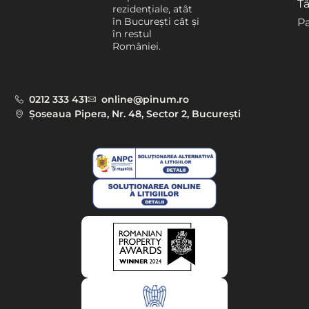
T
rezidențiale, atât
în București cât și
P
în restul
României.
0212 333 431
online@pinum.ro
Șoseaua Pipera, Nr. 48, Sector 2, București