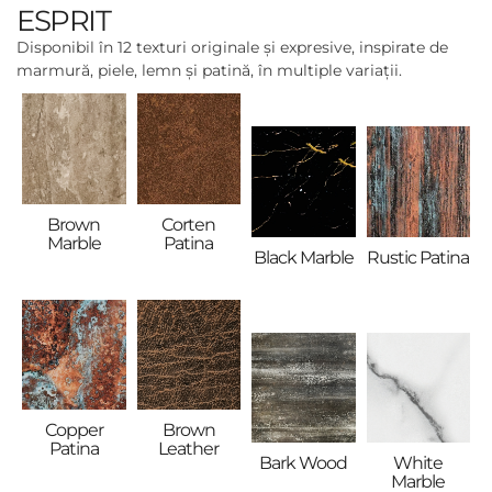
ESPRIT
Disponibil în 12 texturi originale și expresive, inspirate de
marmură, piele, lemn și patină, în multiple variații.
Brown
Corten
Marble
Patina
Black Marble
Rustic Patina
Copper
Brown
Patina
Leather
White
Bark Wood
Marble