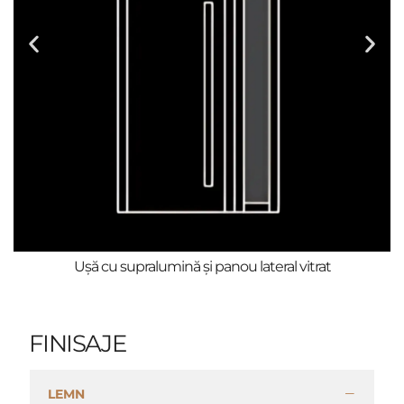
Ușă cu supralumină și panou lateral vitrat
FINISAJE
LEMN