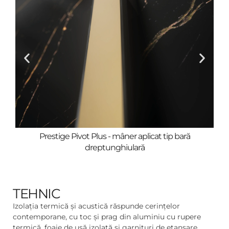
Prestige Pivot Plus - mâner aplicat tip bară
dreptunghiulară
TEHNIC
Izolația termică și acustică răspunde cerințelor
contemporane, cu toc și prag din aluminiu cu rupere
termică, foaie de ușă izolată și garnituri de etanșare