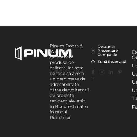
Pinum Doors &
Descarcă
Prezentare
Windows
G
Companie
garantează
Ou
Zonă Rezervată
produse de
Uș
calitate, iar asta
ne face să avem
Uș
un grad mare de
U
adresabilitate
către dezvoltatorii
Uș
de proiecte
T
rezidențiale, atât
în București cât și
P
în restul
României.