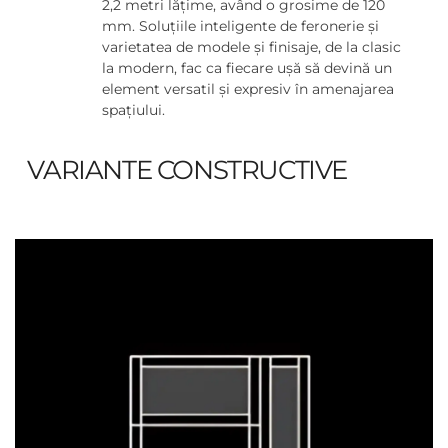
2,2 metri lățime, având o grosime de 120
mm. Soluțiile inteligente de feronerie și
varietatea de modele și finisaje, de la clasic
la modern, fac ca fiecare ușă să devină un
element versatil și expresiv în amenajarea
spațiului.
VARIANTE CONSTRUCTIVE