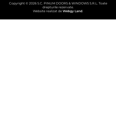
Copyright © 2026 S.C. PINUM DOORS & WINDOWS S.R.L. Toate
drepturile rezervate.
Website realizat de
Webgy Land
.