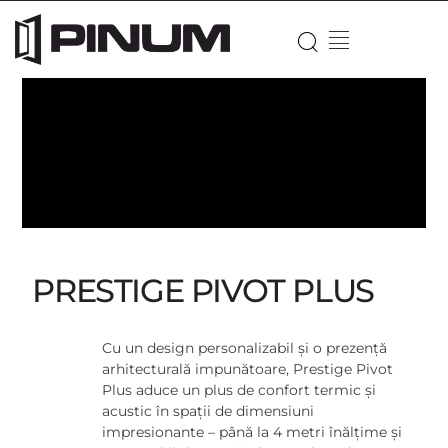
PRESTIGE PIVOT PLUS
Cu un design personalizabil și o prezență
arhitecturală impunătoare, Prestige Pivot
Plus aduce un plus de confort termic și
acustic în spații de dimensiuni
impresionante – până la 4 metri înălțime și