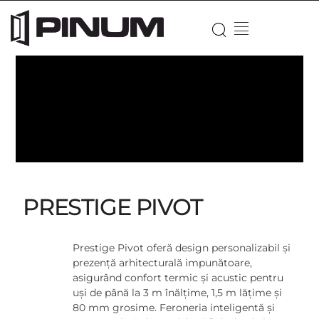
PRESTIGE PIVOT
Prestige Pivot oferă design personalizabil și
prezență arhitecturală impunătoare,
asigurând confort termic și acustic pentru
uși de până la 3 m înălțime, 1,5 m lățime și
80 mm grosime. Feroneria inteligentă și