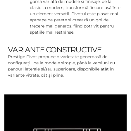
gama variată de modele și finisaje, de la
clasic la modern, transformă fiecare ușă într-
un element versatil. Pivotul este plasat mai
aproape de perete și creează un gol de
trecere mai generos, fiind potrivit pentru
spațiile mai restrânse.
VARIANTE CONSTRUCTIVE
Prestige Pivot propune o varietate generoasă de
configurații, de la modele simple, până la versiuni cu
panouri laterale și/sau superioare, disponibile atât în
variante vitrate, cât și pline.