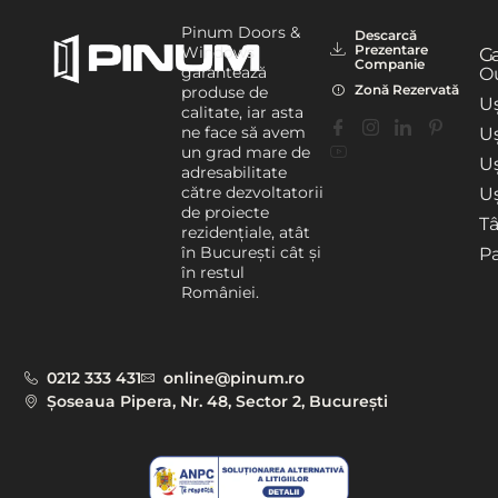
Pinum Doors &
Descarcă
Prezentare
Windows
G
Companie
garantează
Ou
Zonă Rezervată
produse de
Uș
calitate, iar asta
ne face să avem
Uș
un grad mare de
U
adresabilitate
către dezvoltatorii
Uș
de proiecte
T
rezidențiale, atât
în București cât și
P
în restul
României.
0212 333 431
online@pinum.ro
Șoseaua Pipera, Nr. 48, Sector 2, București