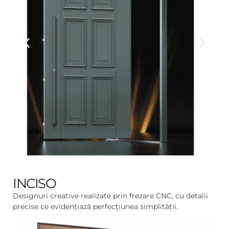
INCISO
Designuri creative realizate prin frezare CNC, cu detalii
precise ce evidențiază perfecțiunea simplității.