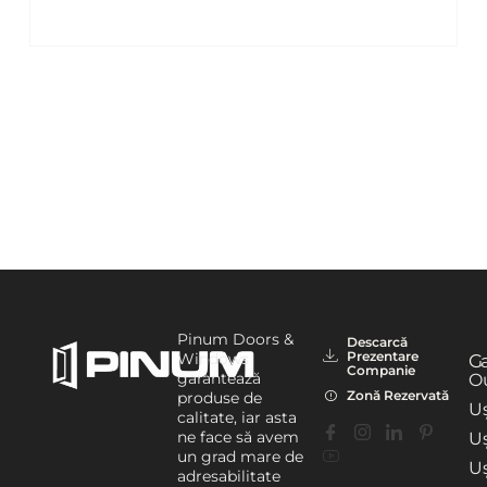
Pinum Doors &
Descarcă
Prezentare
Windows
G
Companie
garantează
Ou
Zonă Rezervată
produse de
Uș
calitate, iar asta
ne face să avem
Uș
un grad mare de
U
adresabilitate