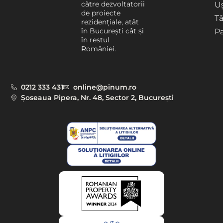
către dezvoltatorii
Uș
de proiecte
T
rezidențiale, atât
în București cât și
P
în restul
României.
0212 333 431
online@pinum.ro
Șoseaua Pipera, Nr. 48, Sector 2, București