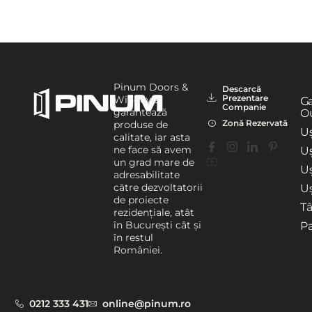
Pinum Doors &
Descarcă
Prezentare
Windows
G
Companie
garantează
Ou
Zonă Rezervată
produse de
Uș
calitate, iar asta
ne face să avem
Uș
un grad mare de
U
adresabilitate
către dezvoltatorii
Uș
de proiecte
T
rezidențiale, atât
în București cât și
P
în restul
României.
0212 333 431
online@pinum.ro