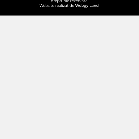
drepturile rezervate.
Website realizat de
Webgy Land
.