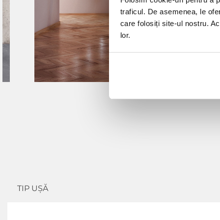
traficul. De asemenea, le ofer
care folosiți site-ul nostru. A
lor.
NGL 01
TIP UȘĂ