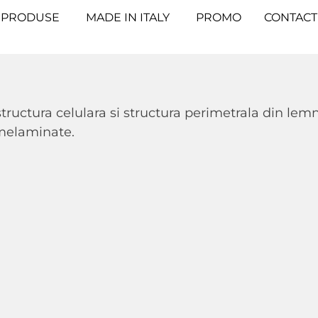
PRODUSE
MADE IN ITALY
PROMO
CONTACT
structura celulara si structura perimetrala din le
melaminate.