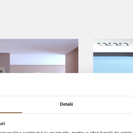
Detalii
uri
rsonaliza conținutul și anunțurile, pentru a oferi funcții de rețele