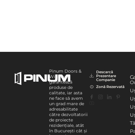
Pinum Doors &
Descarcă
Prezentare
Windows
G
Companie
garantează
Ou
Zonă Rezervată
produse de
Uș
calitate, iar asta
ne face să avem
Uș
un grad mare de
U
adresabilitate
către dezvoltatorii
Uș
de proiecte
T
rezidențiale, atât
în București cât și
P