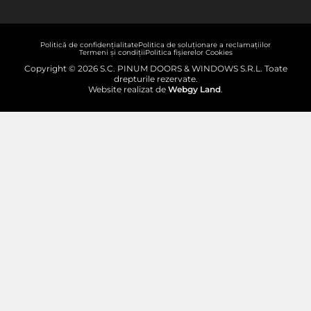
Politică de confidențialitate
Politica de soluționare a reclamațiilor
Termeni și condiții
Politica fișierelor Cookies
Copyright © 2026 S.C. PINUM DOORS & WINDOWS S.R.L. Toate
drepturile rezervate.
Website realizat de
Webgy Land
.