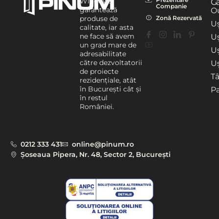
Windows
G
Companie
garantează
Ou
Zonă Rezervată
produse de
Uș
calitate, iar asta
ne face să avem
Uș
un grad mare de
U
adresabilitate
către dezvoltatorii
Uș
de proiecte
T
rezidențiale, atât
în București cât și
P
în restul
României.
0212 333 431
online@pinum.ro
Șoseaua Pipera, Nr. 48, Sector 2, București