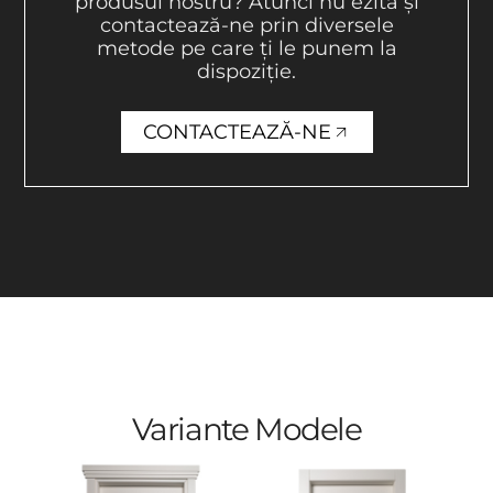
produsul nostru? Atunci nu ezita și
contactează-ne prin diversele
metode pe care ți le punem la
dispoziție.
CONTACTEAZĂ-NE
Variante Modele