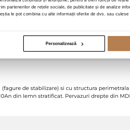
im partenerilor de rețele sociale, de publicitate și de analize info
ceștia le pot combina cu alte informații oferite de dvs. sau culese î
Detalii colecția SUBLIME
Personalizează
ra (fagure de stabilizare) si cu structura perimetr
An din lemn stratificat. Pervazuri drepte din M