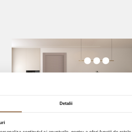
Detalii
uri
Sublime Tortora Kitchen
rsonaliza conținutul și anunțurile, pentru a oferi funcții de rețele