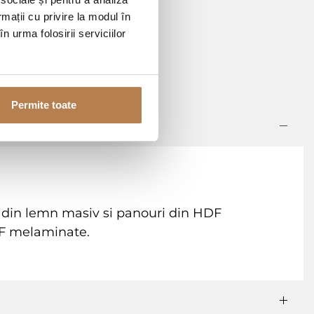
rmații cu privire la modul în
n urma folosirii serviciilor
Permite toate
ala din lemn masiv si panouri din HDF
DF melaminate.